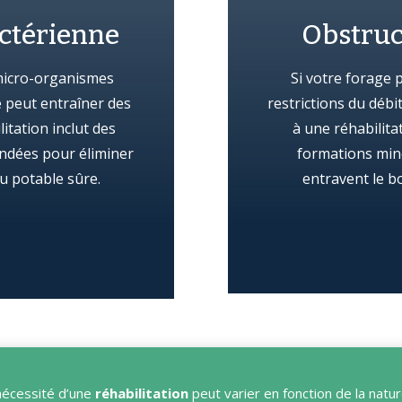
ctérienne
Obstruc
micro-organismes
Si votre forage 
e peut entraîner des
restrictions du débi
itation inclut des
à une réhabilita
ndées pour éliminer
formations miné
au potable sûre.
entravent le b
 nécessité d’une
réhabilitation
peut varier en fonction de la natu